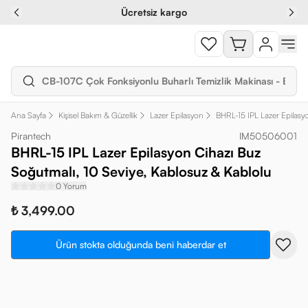
Ücretsiz kargo
Ana Sayfa
Kişisel Bakım & Güzellik
Lazer Epilasyon
BHRL-15 IPL Lazer Epilasyo
Pirantech
IM50506001
BHRL-15 IPL Lazer Epilasyon Cihazı Buz
Soğutmalı, 10 Seviye, Kablosuz & Kablolu
0 Yorum
₺ 3,499.00
Ürün stokta olduğunda beni haberdar et