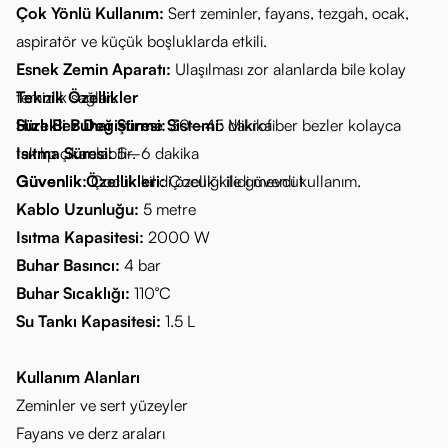
Çok Yönlü Kullanım:
Sert zeminler, fayans, tezgah, ocak,
aspiratör ve küçük boşluklarda etkili.
Esnek Zemin Aparatı:
Ulaşılması zor alanlarda bile kolay
temizlik sağlar.
Teknik Özellikler
Hızlı Bez Değiştirme Sistemi:
Sürekli Buhar Süresi:
30–45 dakika
Mikrofiber bezler kolayca
takılıp çıkarılabilir.
Isıtma Süresi:
5–6 dakika
Güvenlik:
Güvenlik Özellikleri:
Çocuk kilidi özelliği ile güvenli kullanım.
Çocuk kilidi mevcut
Kablo Uzunluğu:
5 metre
Isıtma Kapasitesi:
2000 W
Buhar Basıncı:
4 bar
Buhar Sıcaklığı:
110°C
Su Tankı Kapasitesi:
1.5 L
Kullanım Alanları
Zeminler ve sert yüzeyler
Fayans ve derz araları