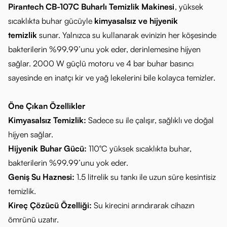
Pirantech CB-107C Buharlı Temizlik Makinesi
, yüksek
sıcaklıkta buhar gücüyle
kimyasalsız ve hijyenik
temizlik
sunar. Yalnızca su kullanarak evinizin her köşesinde
bakterilerin %99.99’unu yok eder, derinlemesine hijyen
sağlar. 2000 W güçlü motoru ve 4 bar buhar basıncı
sayesinde en inatçı kir ve yağ lekelerini bile kolayca temizler.
Öne Çıkan Özellikler
Kimyasalsız Temizlik:
Sadece su ile çalışır, sağlıklı ve doğal
hijyen sağlar.
Hijyenik Buhar Gücü:
110°C yüksek sıcaklıkta buhar,
bakterilerin %99.99’unu yok eder.
Geniş Su Haznesi:
1.5 litrelik su tankı ile uzun süre kesintisiz
temizlik.
Kireç Çözücü Özelliği:
Su kirecini arındırarak cihazın
ömrünü uzatır.