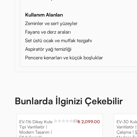
Kullanım Alanları
Zeminler ve sert yüzeyler
Fayans ve derz araları
Set üstü ocak ve mutfak tezgahı
Aspiratör yağ temizliği
Pencere kenarları ve küçük boşluklar
Bunlarda İlginizi Çekebilir
(
0
)
EV-116 Dikey Kule
₺ 2,099.00
EV-30 Kule
Tipi Vantilatör |
Vantilatör |
Modern Tasarım |
Çalışma | Ş