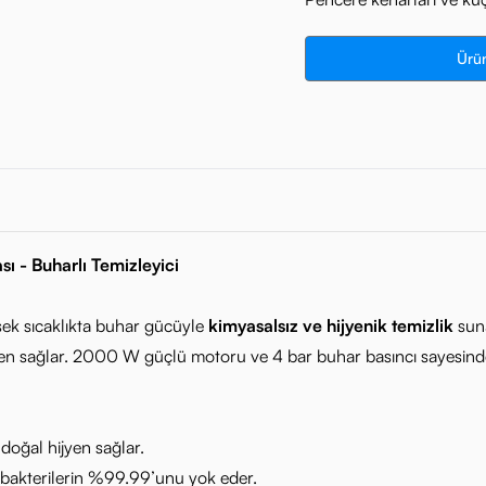
Ürün
ı - Buharlı Temizleyici
sek sıcaklıkta buhar gücüyle
kimyasalsız ve hijyenik temizlik
suna
n sağlar. 2000 W güçlü motoru ve 4 bar buhar basıncı sayesinde en
e doğal hijyen sağlar.
 bakterilerin %99.99’unu yok eder.