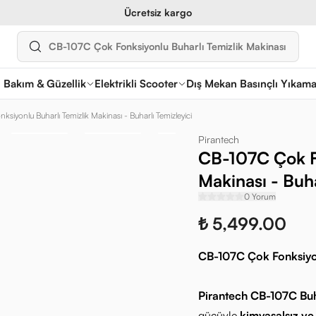
Ücretsiz kargo
l Bakım & Güzellik
Elektrikli Scooter
Dış Mekan Basınçlı Yıkam
iyonlu Buharlı Temizlik Makinası - Buharlı Temizleyici
Pirantech
CB-107C Çok Fo
Makinası - Buha
0 Yorum
₺ 5,499.00
CB-107C Çok Fonksiyonl
Pirantech CB-107C Buh
gücüyle
kimyasalsız ve 