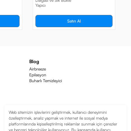
Dalgası ve Sık Bukle
v
Yapıcı
Satın Al
Blog
Airbreeze
Epilasyon
Buharlı Temizleyici
Web sitemizin işlevlerini geliştirmek, kullanıcı deneyimini
özelleştirmek, analiz yapmak ve internet ile sosyal medya
platformlarında kişiselleştirilmiş reklamlar sunmak için çerezler
ve benzeri teknolojiler kullanıyoruz. Bu kapsamda kullanıcı,