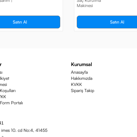
arım |
Saç Kurutma
Makinesi
Satın Al
Satın Al
r
Kurumsal
sı
Anasayfa
lkiyet
Hakkımızda
mesi
KVKK
Koşulları
Sipariş Takip
VKK
orm Portalı
41
 imes 10. cd No:4, 41455