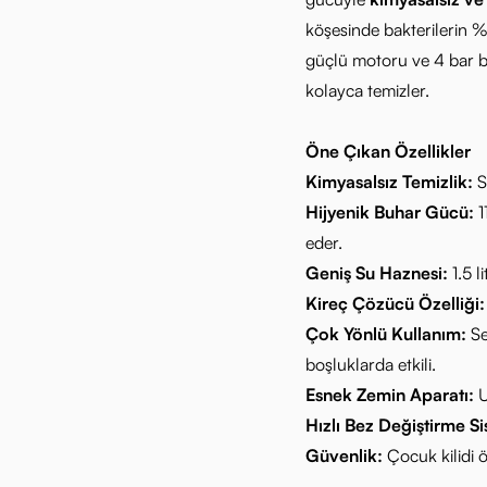
köşesinde bakterilerin 
güçlü motoru ve 4 bar buh
kolayca temizler.
Öne Çıkan Özellikler
Kimyasalsız Temizlik:
Sa
Hijyenik Buhar Gücü:
1
eder.
Geniş Su Haznesi:
1.5 l
Kireç Çözücü Özelliği:
Çok Yönlü Kullanım:
Se
boşluklarda etkili.
Esnek Zemin Aparatı:
U
Hızlı Bez Değiştirme Si
Güvenlik:
Çocuk kilidi öz