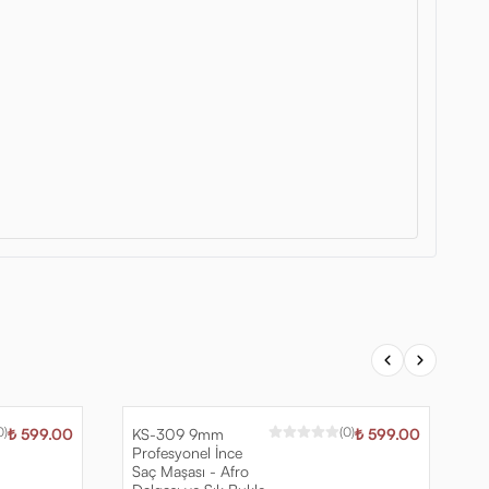
0
)
(
0
)
₺ 599.00
KS-309 9mm
₺ 599.00
K
Profesyonel İnce
S
Saç Maşası - Afro
H