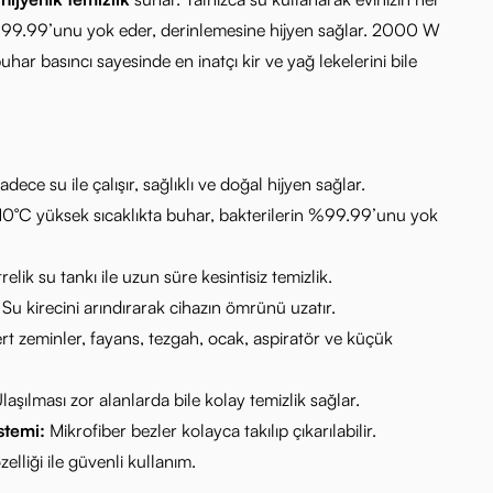
%99.99’unu yok eder, derinlemesine hijyen sağlar. 2000 W
ar basıncı sayesinde en inatçı kir ve yağ lekelerini bile
dece su ile çalışır, sağlıklı ve doğal hijyen sağlar.
10°C yüksek sıcaklıkta buhar, bakterilerin %99.99’unu yok
itrelik su tankı ile uzun süre kesintisiz temizlik.
Su kirecini arındırarak cihazın ömrünü uzatır.
rt zeminler, fayans, tezgah, ocak, aspiratör ve küçük
laşılması zor alanlarda bile kolay temizlik sağlar.
stemi:
Mikrofiber bezler kolayca takılıp çıkarılabilir.
elliği ile güvenli kullanım.