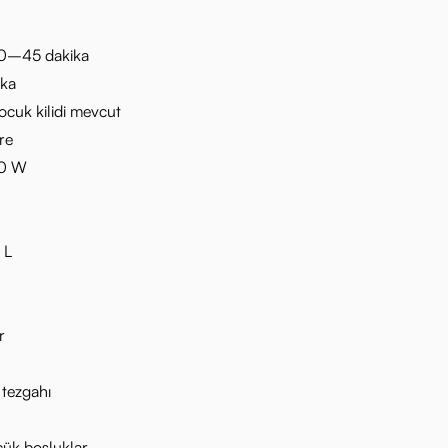
0–45 dakika
ka
cuk kilidi mevcut
re
0 W
 L
r
 tezgahı
çük boşluklar