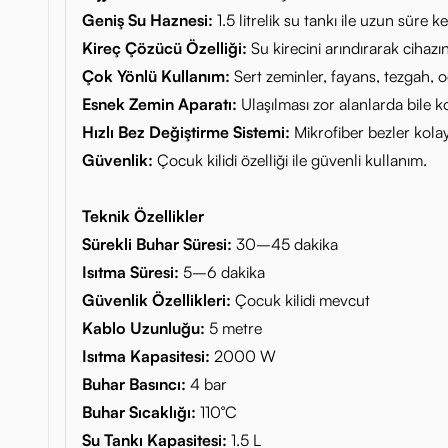
Geniş Su Haznesi:
1.5 litrelik su tankı ile uzun süre ke
Kireç Çözücü Özelliği:
Su kirecini arındırarak cihazı
Çok Yönlü Kullanım:
Sert zeminler, fayans, tezgah, o
Esnek Zemin Aparatı:
Ulaşılması zor alanlarda bile ko
Hızlı Bez Değiştirme Sistemi:
Mikrofiber bezler kolayca
Güvenlik:
Çocuk kilidi özelliği ile güvenli kullanım.
Teknik Özellikler
Sürekli Buhar Süresi:
30–45 dakika
Isıtma Süresi:
5–6 dakika
Güvenlik Özellikleri:
Çocuk kilidi mevcut
Kablo Uzunluğu:
5 metre
Isıtma Kapasitesi:
2000 W
Buhar Basıncı:
4 bar
Buhar Sıcaklığı:
110°C
Su Tankı Kapasitesi:
1.5 L