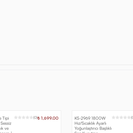
(
0
)
(
 Tipi
₺ 1,699.00
KS-2969 1800W
 Sessiz
Hız/Sıcaklık Ayarlı
ık ve
Yoğunlaştırıcı Başlıklı