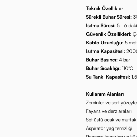
Teknik Özellikler
Sürekli Buhar Süresi:
3
Isıtma Süresi:
5–6 daki
Güvenlik Özellikleri:
Ço
Kablo Uzunluğu:
5 met
Isıtma Kapasitesi:
200
Buhar Basıncı:
4 bar
Buhar Sıcaklığı:
110°C
Su Tankı Kapasitesi:
1.5
Kullanım Alanları
Zeminler ve sert yüzeyle
Fayans ve derz araları
Set üstü ocak ve mutfak
Aspiratör yağ temizliği
Pencere kenarları ve kü