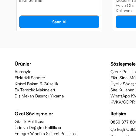
Etkili Serinlik
Modern Tas
Ev ve Ofis
Kullanımı
Satın Al
Ürünler
Sözleşmele
Anasayfa
Çerez Politika
Elektrikli Scooter
Fikri Sinai Mü
Kişisel Bakım & Güzellik
Üyelik Sözleş
Ev Temizlik Makineleri
Site Kullanım 
Dış Mekan Basınçlı Yıkama
WhatsApp K
KVKK/GDPR F
Özel Sözleşmeler
İletişim
Gizlilik Politikası
0850 377 80
İade ve Değişim Politikası
Çerkeşli OSB,
Entegre Yönetim Sistemi Politikası