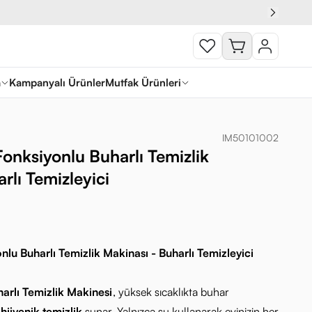
a
Kampanyalı Ürünler
Mutfak Ürünleri
IM50101002
nksiyonlu Buharlı Temizlik
rlı Temizleyici
u Buharlı Temizlik Makinası - Buharlı Temizleyici
arlı Temizlik Makinesi
, yüksek sıcaklıkta buhar
hijyenik temizlik
sunar. Yalnızca su kullanarak evinizin her