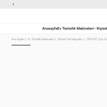
Anasayfa
Ev Temizlik Makineleri
Kişise
Ana Sayfa
Ev Temizlik Makineleri
Buharlı Temizleyiciler
CB-107C Çok Fonks