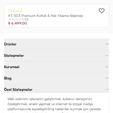
Pirantech
KT-503 Premium Koltuk & Halı Yıkama Makinesi
(
0
)
₺ 6,499.00
Ürünler
Sözleşmeler
Kurumsal
Blog
Özel Sözleşmeler
Web sitemizin işlevlerini geliştirmek, kullanıcı deneyimini
İletişim
özelleştirmek, analiz yapmak ve internet ile sosyal medya
platformlarında kişiselleştirilmiş reklamlar sunmak için çerezler
0850 377 8041