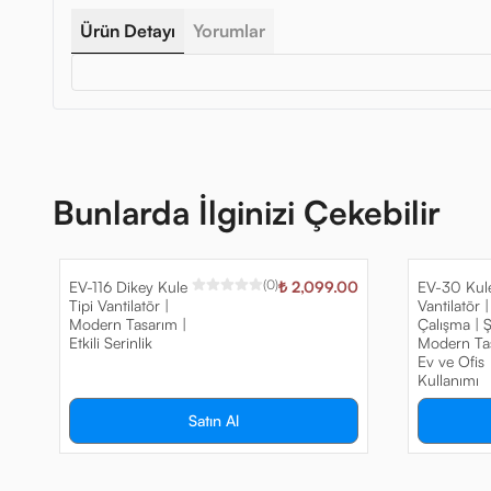
Ürün Detayı
Yorumlar
Bunlarda İlginizi Çekebilir
(
0
)
EV-116 Dikey Kule
₺ 2,099.00
EV-30 Kule
Tipi Vantilatör |
Vantilatör |
Modern Tasarım |
Çalışma | Ş
Etkili Serinlik
Modern Tas
Ev ve Ofis
Kullanımı
Satın Al