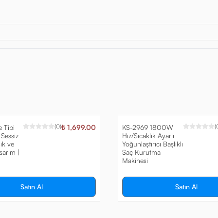
(
0
)
(
 Tipi
₺ 1,699.00
KS-2969 1800W
 Sessiz
Hız/Sıcaklık Ayarlı
ık ve
Yoğunlaştırıcı Başlıklı
arım |
Saç Kurutma
Makinesi
Satın Al
Satın Al