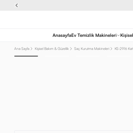
Anasayfa
Ev Temizlik Makineleri
Kişise
Ana Sayfa
Kişisel Bakım & Güzellik
Saç Kurutma Makineleri
KS-2916 Kat