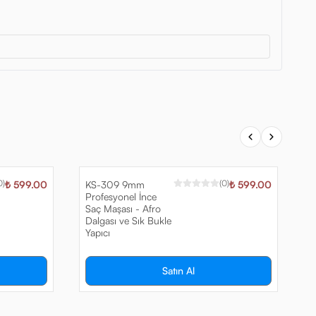
0
)
(
0
)
₺ 599.00
KS-309 9mm
₺ 599.00
K
Profesyonel İnce
S
Saç Maşası - Afro
H
Dalgası ve Sık Bukle
v
Yapıcı
Satın Al