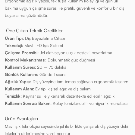
Ergonomik ağızlık yapısı, tek tuşla kullanım kolaylığı ve günlük
bakıma uygun çalışma süresi ile pratik, güvenli ve konforlu bir diş
beyazlatma çözümüdür.
Öne Çıkan Teknik Özellikler
Ürün Tipi:
Diş Beyazlatma Cihazı
Teknoloji:
Mavi LED Işık Sistemi
Çalışma Prensibi:
Jel aktivasyonlu ışık destekli beyazlatma
Kontrol Mekanizması:
Dokunmatik güç düğmesi
Kullanım Süresi:
20 – 75 dakika
Günlük Kullanım:
Günde 1 seans
Ağızlık Yapısı:
Diş yüzeyine tam temas sağlayan ergonomik tasarım
Kullanım Alanı:
Ev tipi kişisel ağız ve diş bakımı
Temizlik:
Kaynar su ile yıkanarak dezenfekte edilebilir ağızlık
Kullanım Sonrası Bakım:
Kolay temizlenebilir ve hijyenik muhafaza
Ürün Avantajları
Mavi ışık teknolojisi sayesinde jel ile birlikte çalışarak diş yüzeyindeki
lekelerin giderilmesine yardımcı olur