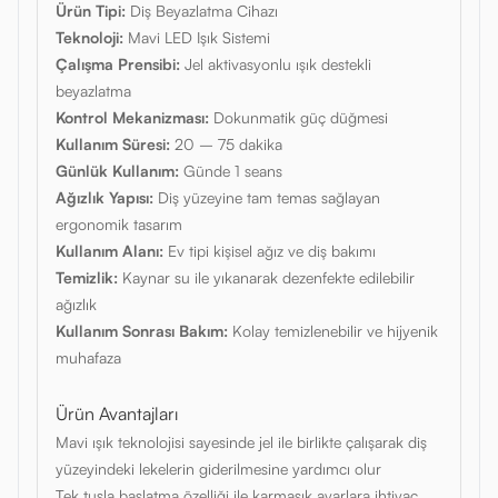
Ürün Tipi:
Diş Beyazlatma Cihazı
Teknoloji:
Mavi LED Işık Sistemi
Çalışma Prensibi:
Jel aktivasyonlu ışık destekli
beyazlatma
Kontrol Mekanizması:
Dokunmatik güç düğmesi
Kullanım Süresi:
20 – 75 dakika
Günlük Kullanım:
Günde 1 seans
Ağızlık Yapısı:
Diş yüzeyine tam temas sağlayan
ergonomik tasarım
Kullanım Alanı:
Ev tipi kişisel ağız ve diş bakımı
Temizlik:
Kaynar su ile yıkanarak dezenfekte edilebilir
ağızlık
Kullanım Sonrası Bakım:
Kolay temizlenebilir ve hijyenik
muhafaza
Ürün Avantajları
Mavi ışık teknolojisi sayesinde jel ile birlikte çalışarak diş
yüzeyindeki lekelerin giderilmesine yardımcı olur
Tek tuşla başlatma özelliği ile karmaşık ayarlara ihtiyaç