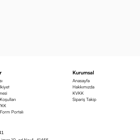
r
Kurumsal
sı
Anasayfa
lkiyet
Hakkımızda
mesi
KVKK
Koşulları
Sipariş Takip
VKK
orm Portalı
41
 imes 10. cd No:4, 41455