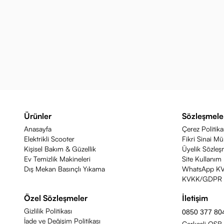
Ürünler
Sözleşmele
Anasayfa
Çerez Politika
Elektrikli Scooter
Fikri Sinai Mü
Kişisel Bakım & Güzellik
Üyelik Sözleş
Ev Temizlik Makineleri
Site Kullanım 
Dış Mekan Basınçlı Yıkama
WhatsApp K
KVKK/GDPR F
Özel Sözleşmeler
İletişim
Gizlilik Politikası
0850 377 80
İade ve Değişim Politikası
Çerkeşli OSB,