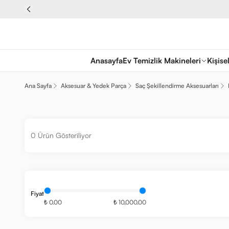
Anasayfa
Ev Temizlik Makineleri
Kişise
Ana Sayfa
Aksesuar & Yedek Parça
Saç Şekillendirme Aksesuarları
0 Ürün Gösteriliyor
Fiyat
₺ 0.00
₺ 10,000.00