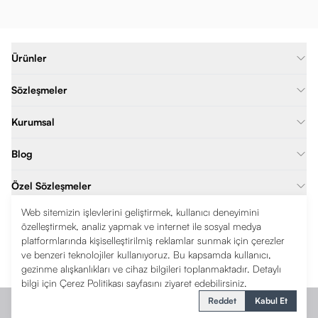
Ürünler
Sözleşmeler
Kurumsal
Blog
Özel Sözleşmeler
Web sitemizin işlevlerini geliştirmek, kullanıcı deneyimini
İletişim
özelleştirmek, analiz yapmak ve internet ile sosyal medya
platformlarında kişiselleştirilmiş reklamlar sunmak için çerezler
0850 377 8041
ve benzeri teknolojiler kullanıyoruz. Bu kapsamda kullanıcı,
Çerkeşli OSB, imes 10. cd No:4, 41455 Dilovası/Kocaeli
gezinme alışkanlıkları ve cihaz bilgileri toplanmaktadır. Detaylı
bilgi için
Çerez Politikası
sayfasını ziyaret edebilirsiniz.
Reddet
Kabul Et
Gizlilik
Şartlar
Cookies
Telif Hakkı