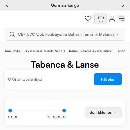
Ücretsiz kargo
Ana Sayfa
Aksesuar & Yedek Parça
Basınçlı Yıkama Aksesuarları
Tabanca 
Tabanca & Lanse
0 Ürün Gösteriliyor
Filtreler
Son Eklenen
₺ 0.00
₺ 10,000.00